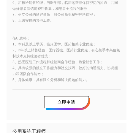
6、汇报给销售经理，与医学部，临床运营部保持密切的沟通，共同
做好患者筛选前资料收集，和患者全流程的服务；
7、树立公司的良好形象，对公司商业秘密严格保密；
8、上级安排的其他工作。
任职资格：
1、本科及以上学历，临床医学、医药相关专业优先；
2、2年以上销售经验，医疗器械、医药行业优先，有心脏手术高值耗
材技术支持经验者优先；
3、熟悉医院工作流程和经销商合作经验，热爱销售工作；
4、具有较强的独立工作能力和社交技巧，较好的沟通能力、协调能
力和团队合作能カ；
5、身体健康，具有独立分析和解决问题的能力。
立即申请
公用系统工程师