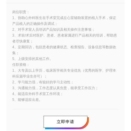
岗位职责：
1、协助心外科医生在手术室完成左心室辅助装置的植入手术，保证
产品植入的正确操作及调试；
2、对手术室人员培训产品知识及相关操作注意事项；
3、术前/术后对医护、患者、患者家属进行产品相关的培训，帮助患
者尽快康复；
4、定期回访，包括患者的健康状态、检查报告、设备信息等数据收
集；
5、上级安排的其他工作。
任职资格：
1、大专及以上学历，临床医学相关专业优先（优秀的医学、护理本
科应届毕业生亦可）；
2、学习能力强，有较好的学习主动性；
3、沟通能力强，工作态度认真负责，能承受工作压力；
4、能适应外科手术室工作环境；
5、能够适应出差。
立即申请