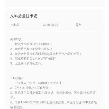
来料质量技术员
技术员
2026.05.29
苏州
岗位职责：
1、按照受控标准进行来料检验；
2、负责检测数据的记录与汇总；
3、负责来料异常的及时反馈以及来料不合格品的处置；
4、完成检验相关文件的起草与修订；
5、上级安排的其他工作。
任职资格：
1、中专及以上学历，机电相关专业为佳；
2、2年左右质量相关工作经验；
3、熟练使用各种测量工具:显微镜、影像测量仪、三次元(海克斯康)
等；
4、了解1S09001/IS013485质量体系知识，有医疗行业GMP工作经
验者优先；