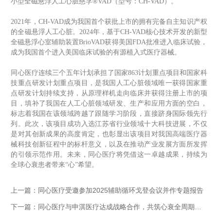
小型全磁悬浮人工心脏慈孚
®VAD（型号：CH-VAD）
。
2021年，CH-VAD成为我国首个获批上市的拥有
完备
自主知识产权
的
全磁悬浮
人工心脏。
2024年，基于CH-VAD核心技术开发的新型
全磁悬浮心室辅助装置BrioVAD获得美国FDA批准进入临床试验，
成为我国首个进入美国临床试验的有源植入式医疗器械。
同心医疗连续三个五年计划承担了国家
863计划重点项目和国家科
技重点研发计划重点项目，是我国人工心脏领域唯一获得国家重
点研发计划持续支持，从原理样机走向临床并获得注册上市的项
目，填补了我国在人工心脏领域研发、生产和应用方面的空白，
标志着我国在该领域跨越了跟随学习阶段，直接跻身国际领先行
列。此次，该项目成功入选
江苏省行业领域十大科技进展
，不仅
是对其创新成果的高度肯定，也彰显出该项目对我国高端医疗器
械
科技创新征程中的标杆意义，以及在推动产业发展方面所发挥
的引领示范作用。
未来，同心医疗将凭借这一卓越成果，持续
为
全球心衰患者带来
“心”
希望
。
上一篇：同心医疗受邀参加2025辅助循环戈登会议并作专题报告
下一篇：同心医疗与申淇医疗达成战略合作，共筑心衰全周期治疗解决方案