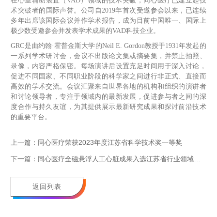
在心室辅助装置（VAD）领域的技术突破，同心医疗已建立起技
术突破者的国际声誉。公司自2019年首次受邀参会以来，已连续
多年出席该国际会议并作学术报告，成为目前中国唯一、国际上
极少数受邀参会并发表学术成果的VAD科技企业。
GRC是由约翰·霍普金斯大学的Neil E. Gordon教授于1931年发起的
一系列学术研讨会，会议不出版论文集或摘要集，并禁止拍照、
录像，内容严格保密。每场演讲后设置充足时间用于深入讨论，
促进不同国家、不同职业阶段的科学家之间进行非正式、直接而
高效的学术交流。会议汇聚来自世界各地的机构和组织的演讲者
和讨论领导者，专注于领域内的最新发展，促进参与者之间的深
度合作与持久友谊，为其提供展示最新研究成果和探讨前沿技术
的重要平台。
上一篇：同心医疗荣获2023年度江苏省科学技术奖一等奖
下一篇：同心医疗全磁悬浮人工心脏成果入选江苏省行业领域十大科技进展
返回列表